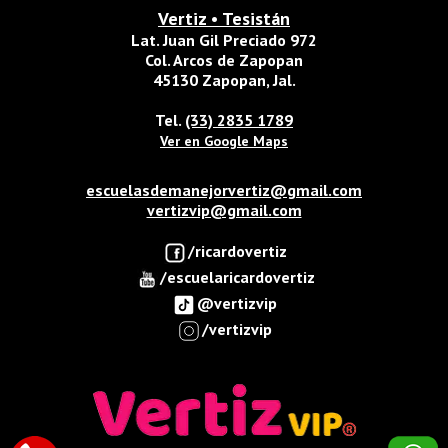
Vertiz • Tesistán
Lat. Juan Gil Preciado 972
Col. Arcos de Zapopan
45130 Zapopan, Jal.
Tel.
(33) 2835 1789
Ver en Google Maps
escuelasdemanejorvertiz@gmail.com
vertizvip@gmail.com
/ricardovertiz
/escuelaricardovertiz
@vertizvip
/vertizvip