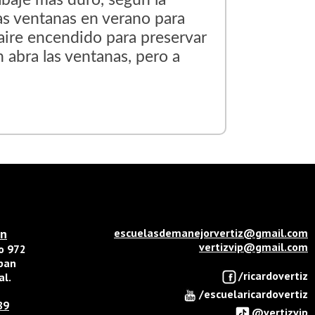
abaje más duro, según la
las ventanas en verano para
 aire encendido para preservar
 abra las ventanas, pero a
án
escuelasdemanejorvertiz@gmail.com
vertizvip@gmail.com
do 972
opan
/ricardovertiz
al.
/escuelaricardovertiz
89
@vertizvip