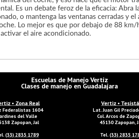
námica del coche, y eso hace que el motor tr
al. Es un debate feroz de la eficacia: Abra 
cionado, o mantenga las ventanas cerradas y el
coche. Lo mejor es que por debajo de 88 km/h
 activar el aire acondicionado.
Escuelas de Manejo Vertiz
Clases de manejo en Guadalajara
ertiz • Zona Real
Vertiz • Tesist
z Federalistas 1604
Lat. Juan Gil Precia
ardines del Valle
Col. Arcos de Zap
5138 Zapopan, Jal
45130 Zapopan, J
el.
(33) 2835 1789
Tel.
(33) 2835 17