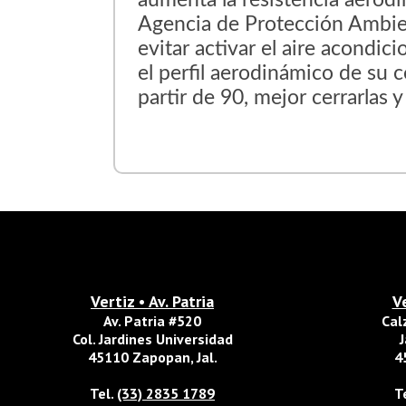
aumenta la resistencia aerodi
Agencia de Protección Ambient
evitar activar el aire acondi
el perfil aerodinámico de su 
partir de 90, mejor cerrarlas y
Vertiz • Av. Patria
V
Av. Patria #520
Cal
Col. Jardines Universidad
J
45110 Zapopan, Jal.
4
Tel.
(33) 2835 1789
T