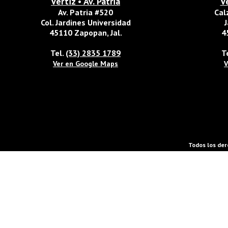
Vertiz • Av. Patria
V
Av. Patria #520
Cal
Col. Jardines Universidad
J
45110 Zapopan, Jal.
4
Tel.
(33) 2835 1789
T
Ver en Google Maps
V
Todos los der