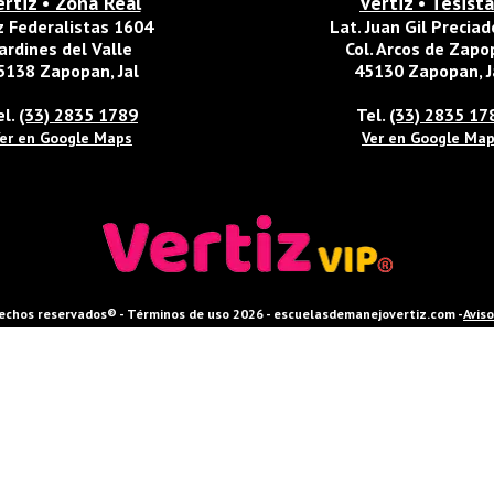
ertiz • Zona Real
Vertiz • Tesist
z Federalistas 1604
Lat. Juan Gil Precia
ardines del Valle
Col. Arcos de Zap
5138 Zapopan, Jal
45130 Zapopan, J
el.
(33) 2835 1789
Tel.
(33) 2835 17
er en Google Maps
Ver en Google Ma
echos reservados® - Términos de uso 2026 - escuelasdemanejovertiz.com -
Aviso