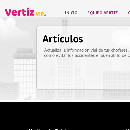
INICIO
EQUIPO VERTIZ
Artículos
Actualiza la informacion vial de tus chófere
como evitar los accidentes el buen abito de 