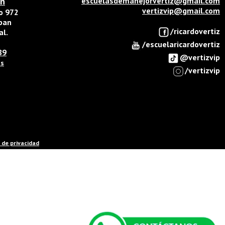
án
escuelasdemanejorvertiz@gmail.com
vertizvip@gmail.com
do 972
opan
/ricardovertiz
al.
/escuelaricardovertiz
89
@vertizvip
ps
/vertizvip
 de privacidad