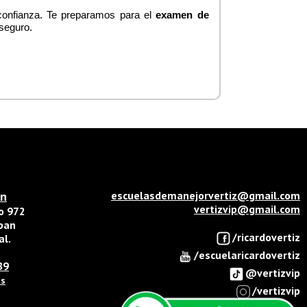
confianza. Te preparamos para el 
examen de 
seguro.
án
escuelasdemanejorvertiz@gmail.com
vertizvip@gmail.com
do 972
opan
/ricardovertiz
al.
/escuelaricardovertiz
89
@vertizvip
ps
/vertizvip