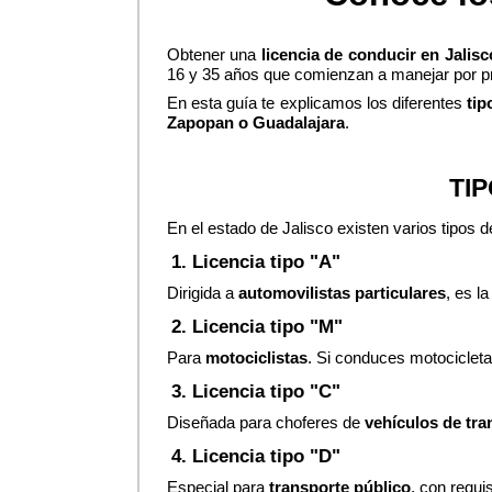
Obtener una 
licencia de conducir en Jalisc
16 y 35 años que comienzan a manejar por p
En esta guía te explicamos los diferentes 
tip
Zapopan o Guadalajara
.
TI
En el estado de Jalisco existen varios tipos 
1. Licencia tipo "A"
Dirigida a 
automovilistas particulares
, es l
2. Licencia tipo "M"
Para 
motociclistas
. Si conduces motocicletas
3. Licencia tipo "C"
Diseñada para choferes de 
vehículos de tra
4. Licencia tipo "D"
Especial para 
transporte público
, con requi