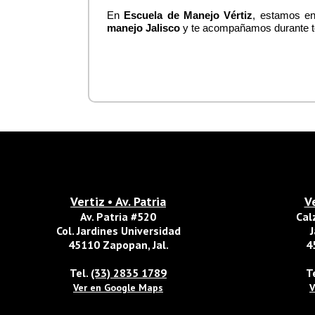
En 
Escuela de Manejo Vértiz
, estamos en
manejo Jalisco
 y te acompañamos durante t
Vertiz • Av. Patria
V
Av. Patria #520
Cal
Col. Jardines Universidad
J
45110 Zapopan, Jal.
4
Tel.
(33) 2835 1789
T
Ver en Google Maps
V