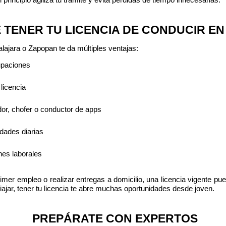
rincipio agiliza tu trámite y evita pérdidas de tiempo innecesarias.
E TENER TU LICENCIA DE CONDUCIR 
lajara o Zapopan te da múltiples ventajas:
upaciones
licencia
dor, chofer o conductor de apps
idades diarias
ones laborales
er empleo o realizar entregas a domicilio, una licencia vigente pued
iajar, tener tu licencia te abre muchas oportunidades desde joven.
PREPÁRATE CON EXPERTOS