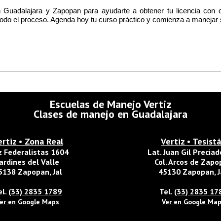
 Guadalajara y Zapopan para ayudarte a obtener tu licencia con 
odo el proceso. Agenda hoy tu curso práctico y comienza a manejar 
Escuelas de Manejo Vertiz
Clases de manejo en Guadalajara
ertiz • Zona Real
Vertiz • Tesist
z Federalistas 1604
Lat. Juan Gil Precia
ardines del Valle
Col. Arcos de Zap
5138 Zapopan, Jal
45130 Zapopan, J
el.
(33) 2835 1789
Tel.
(33) 2835 17
er en Google Maps
Ver en Google Ma